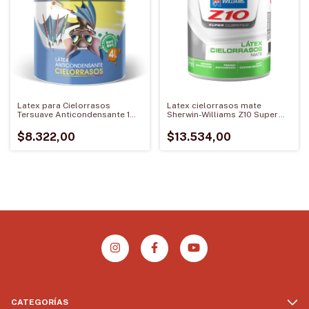
Latex para Cielorrasos
Latex cielorrasos mate
Tersuave Anticondensante 1
Sherwin-Williams Z10 Super
Litro
Cubritivo Cielorrasos 1 Litro
$8.322,00
$13.534,00
CATEGORÍAS